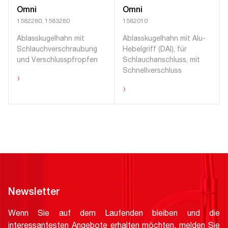
Omni
Omni
1582280, 1583280
1582010
Ablasskugelhahn mit
Ablasskugelhahn mit Alu-
Schlauchverschraubung
Hebelgriff (DAI), für
und Verschlusspfropfen
Schlauchanschluss, mit
Schnellverschluss
›
›
Newsletter
Wenn Sie auf dem Laufenden bleiben und die
interessantesten Angebote erhalten möchten, melden Sie