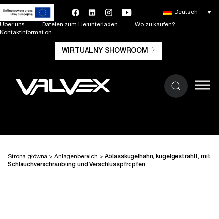
Deutsch
Über uns
Dateien zum Herunterladen
Wo zu kaufen?
Kontaktinformation
WIRTUALNY SHOWROOM
Strona główna
>
Anlagenbereich
>
Ablasskugelhahn, kugelgestrahlt, mit
Schlauchverschraubung und Verschlusspfropfen