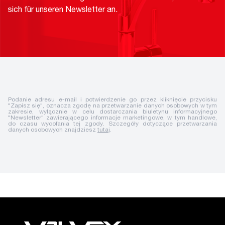
sich für unseren Newsletter an.
Podanie adresu e-mail i potwierdzenie go przez kliknięcie przycisku
"Zapisz się", oznacza zgodę na przetwarzanie danych osobowych w tym
zakresie, wyłącznie w celu dostarczania biuletynu informacyjnego
"Newsletter" zawierającego informacje marketingowe, w tym handlowe,
do czasu wycofania tej zgody. Szczegóły dotyczące przetwarzania
danych osobowych znajdziesz
tutaj
.