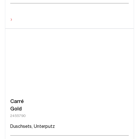
›
Carré
Gold
2455790
Duschsets, Unterputz