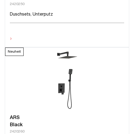
2420250
Duschsets, Unterputz
›
Neuheit
ARS
Black
2420260