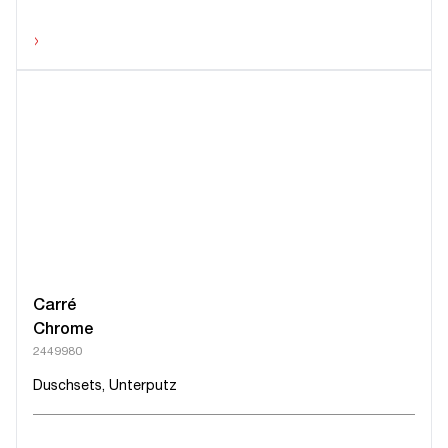
›
Carré
Chrome
2449980
Duschsets, Unterputz