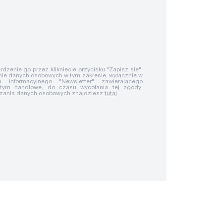
rdzenie go przez kliknięcie przycisku "Zapisz się",
ie danych osobowych w tym zakresie, wyłącznie w
u informacyjnego "Newsletter" zawierającego
 tym handlowe, do czasu wycofania tej zgody.
rzania danych osobowych znajdziesz
tutaj
.