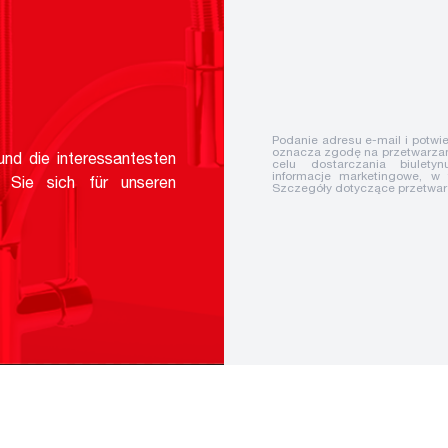
Podanie adresu e-mail i potwie
oznacza zgodę na przetwarzan
nd die interessantesten
celu dostarczania biuletyn
informacje marketingowe, w
 Sie sich für unseren
Szczegóły dotyczące przetwa