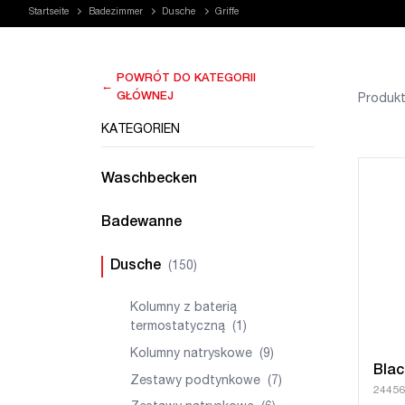
Startseite
Badezimmer
Dusche
Griffe
POWRÓT DO KATEGORII
←
GŁÓWNEJ
Produkt
KATEGORIEN
Waschbecken
Badewanne
Dusche
(150)
Kolumny z baterią
termostatyczną
(1)
Kolumny natryskowe
(9)
Blac
Zestawy podtynkowe
(7)
24456