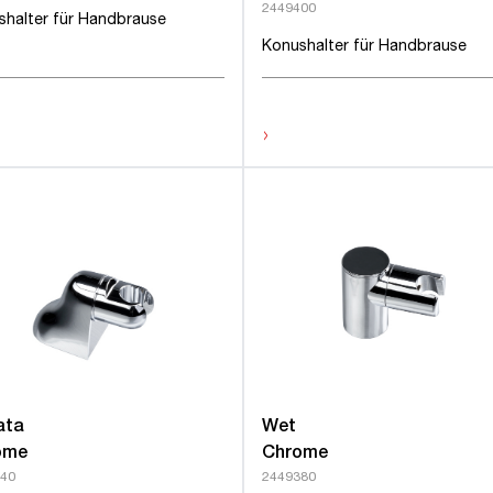
2449400
shalter für Handbrause
Konushalter für Handbrause
›
ata
Wet
ome
Chrome
40
2449380