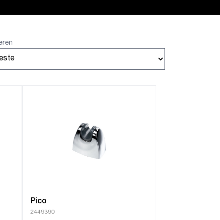
eren
Pico
2449390