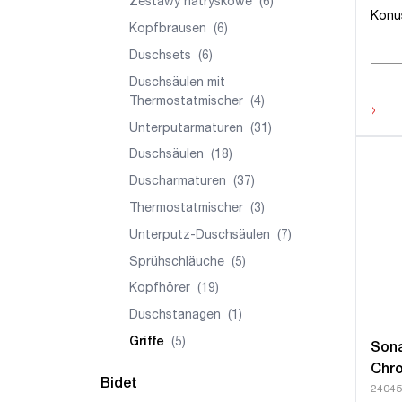
Zestawy natryskowe
(6)
Konu
Kopfbrausen
(6)
Duschsets
(6)
Duschsäulen mit
Thermostatmischer
(4)
›
Unterputarmaturen
(31)
Duschsäulen
(18)
Duscharmaturen
(37)
Thermostatmischer
(3)
Unterputz-Duschsäulen
(7)
Sprühschläuche
(5)
Kopfhörer
(19)
Duschstanagen
(1)
Griffe
(5)
Son
Chr
Bidet
24045