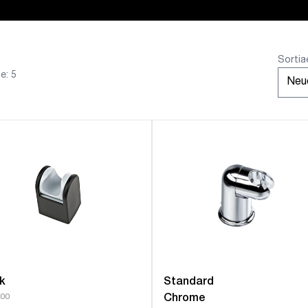
Sortia
e: 5
k
Standard
00
Chrome