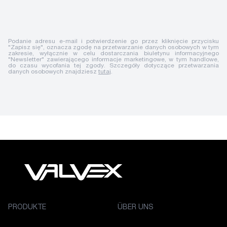
Podanie adresu e-mail i potwierdzenie go przez kliknięcie przycisku
"Zapisz się", oznacza zgodę na przetwarzanie danych osobowych w tym
zakresie, wyłącznie w celu dostarczania biuletynu informacyjnego
"Newsletter" zawierającego informacje marketingowe, w tym handlowe,
do czasu wycofania tej zgody. Szczegóły dotyczące przetwarzania
danych osobowych znajdziesz
tutaj
.
PRODUKTE
ÜBER UNS