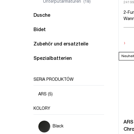
Unterputarmaturen
(18)
24199
2-Fu
Dusche
Wann
Bidet
›
Zubehör und ersatzteile
Neuhei
Spezialbatterien
SERIA PRODUKTÓW
ARS (5)
KOLORY
ARS
Black
Chr