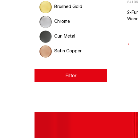
24199
Brushed Gold
2-Fu
Wann
Chrome
Gun Metal
›
Satin Copper
Filter