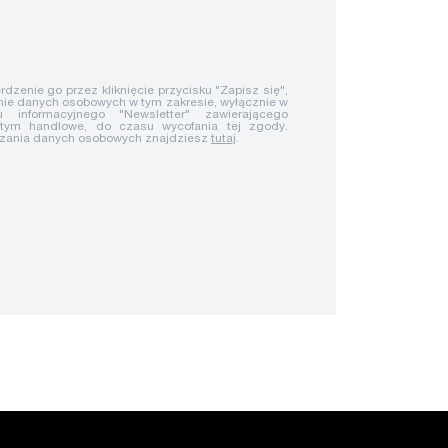
rdzenie go przez kliknięcie przycisku "Zapisz się",
ie danych osobowych w tym zakresie, wyłącznie w
u informacyjnego "Newsletter" zawierającego
 tym handlowe, do czasu wycofania tej zgody.
rzania danych osobowych znajdziesz
tutaj
.