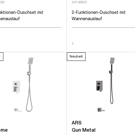
30
2419920
nktionen-Duschset mit
2-Funktionen-Duschset mit
enauslauf
Wannenauslauf
›
t
Neuheit
ARS
ome
Gun Metal