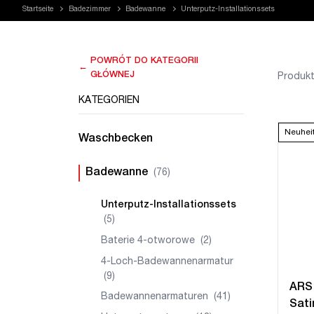
Startseite
Badezimmer
Badewanne
Unterputz-Installationssets
POWRÓT DO KATEGORII
←
GŁÓWNEJ
Produkt
KATEGORIEN
Neuhei
Waschbecken
Badewanne
(76)
Unterputz-Installationssets
(5)
Baterie 4-otworowe
(2)
4-Loch-Badewannenarmatur
(9)
ARS
Badewannenarmaturen
(41)
Sati