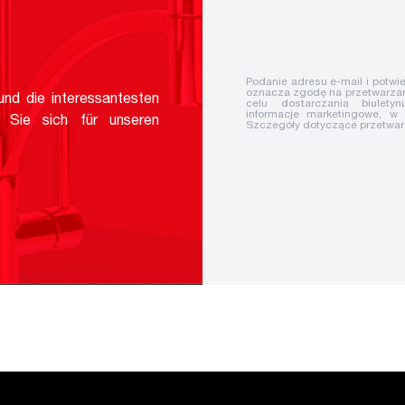
Podanie adresu e-mail i potwie
oznacza zgodę na przetwarzan
nd die interessantesten
celu dostarczania biuletyn
informacje marketingowe, w
 Sie sich für unseren
Szczegóły dotyczące przetwa