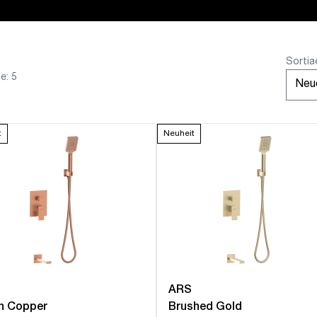
Sortia
e: 5
t
Neuheit
ARS
n Copper
Brushed Gold