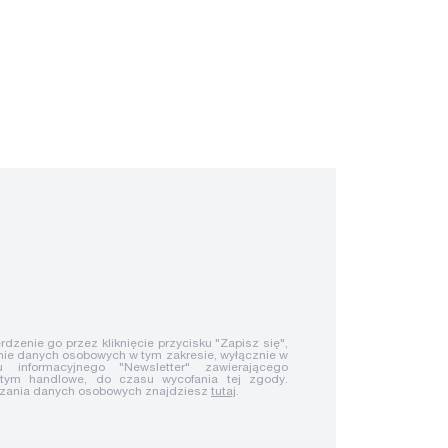
rdzenie go przez kliknięcie przycisku "Zapisz się",
ie danych osobowych w tym zakresie, wyłącznie w
u informacyjnego "Newsletter" zawierającego
 tym handlowe, do czasu wycofania tej zgody.
rzania danych osobowych znajdziesz
tutaj
.