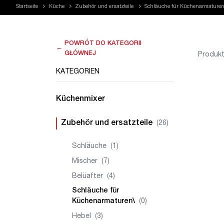
Startseite
Küche
Zubehör und ersatzteile
Schläuche für Küchenarmaturen
POWRÓT DO KATEGORII
←
GŁÓWNEJ
Produkt
KATEGORIEN
Küchenmixer
Zubehör und ersatzteile
(26)
Schläuche
(1)
Mischer
(7)
Belüafter
(4)
Schläuche für
Küchenarmaturen\
(0)
Hebel
(3)