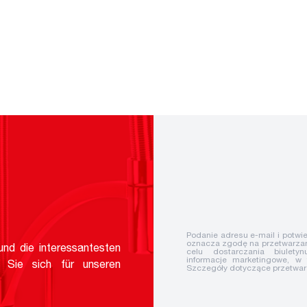
Podanie adresu e-mail i potwie
oznacza zgodę na przetwarzan
nd die interessantesten
celu dostarczania biuletyn
informacje marketingowe, w
 Sie sich für unseren
Szczegóły dotyczące przetwa