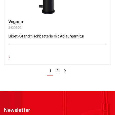
Vegane
2423350
Bidet-Standmischbatterie mit Ablaufgarnitur
›
>
1
2
Newsletter