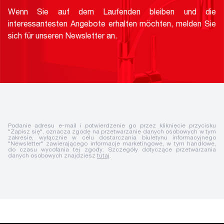
Wenn Sie auf dem Laufenden bleiben und die
interessantesten Angebote erhalten möchten, melden Sie
sich für unseren Newsletter an.
Podanie adresu e-mail i potwierdzenie go przez kliknięcie przycisku
"Zapisz się", oznacza zgodę na przetwarzanie danych osobowych w tym
zakresie, wyłącznie w celu dostarczania biuletynu informacyjnego
"Newsletter" zawierającego informacje marketingowe, w tym handlowe,
do czasu wycofania tej zgody. Szczegóły dotyczące przetwarzania
danych osobowych znajdziesz
tutaj
.