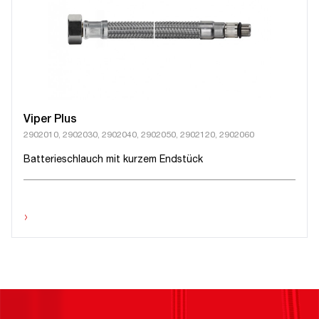
Viper Plus
2902010, 2902030, 2902040, 2902050, 2902120, 2902060
Batterieschlauch mit kurzem Endstück
›