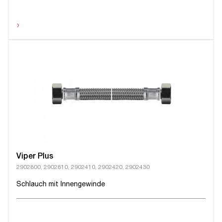
›
Viper Plus
2902800, 2902810, 2902410, 2902420, 2902430
Schlauch mit Innengewinde