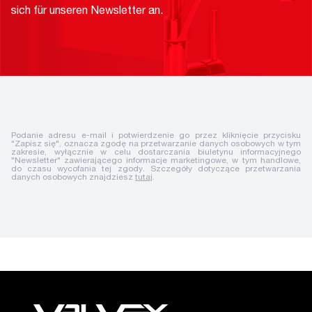
sich für unseren Newsletter an.
Podanie adresu e-mail i potwierdzenie go przez kliknięcie przycisku
"Zapisz się", oznacza zgodę na przetwarzanie danych osobowych w tym
zakresie, wyłącznie w celu dostarczania biuletynu informacyjnego
"Newsletter" zawierającego informacje marketingowe, w tym handlowe,
do czasu wycofania tej zgody. Szczegóły dotyczące przetwarzania
danych osobowych znajdziesz
tutaj
.