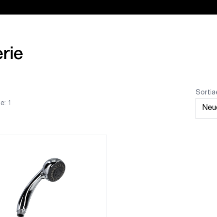
rie
Sortia
e: 1