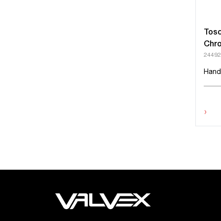
Tos
Chr
24492
Hand
›