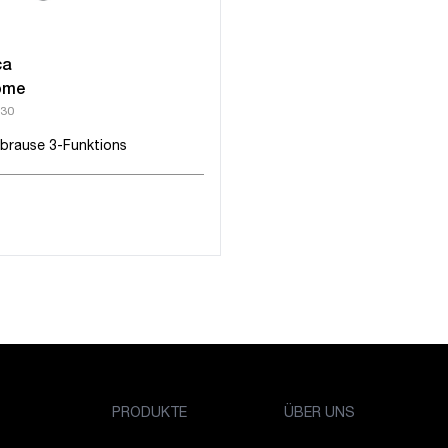
ca
ome
30
brause 3-Funktions
PRODUKTE
ÜBER UNS