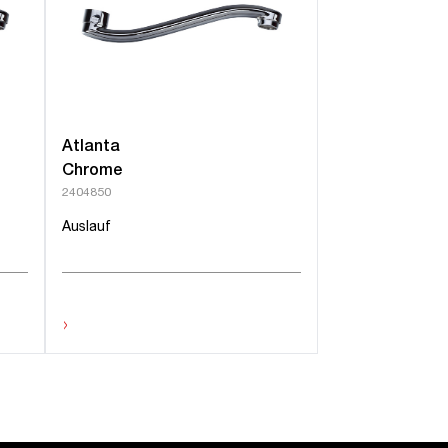
Atlanta
Chrome
2404850
Auslauf
›