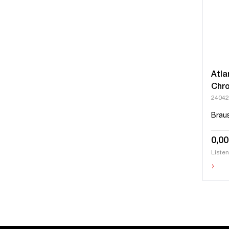
Atla
Chr
24042
Brau
0,00
Listen
›