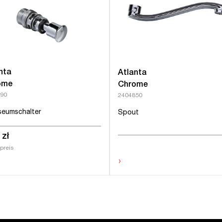
nta
Atlanta
ome
Chrome
90
2404850
seumschalter
Spout
 zł
preis
›