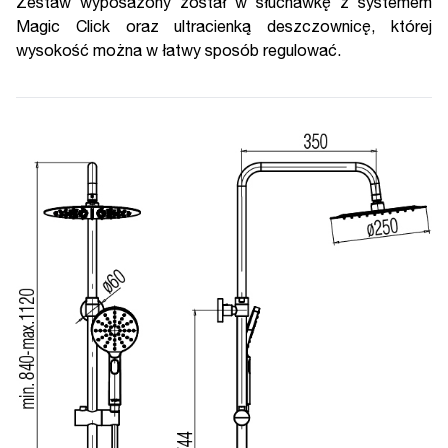
Zestaw wyposażony został w słuchawkę z systemem
Magic Click oraz ultracienką deszczownicę, której
wysokość można w łatwy sposób regulować.