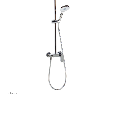
›
Pobierz