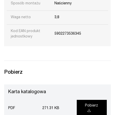
Sposób montażu
Naścienny
Waga netto
3,8
Kod EAN produkt
5902273536345
jednostkowy
Pobierz
Karta katalogowa
Pobierz
PDF
271.31 KB