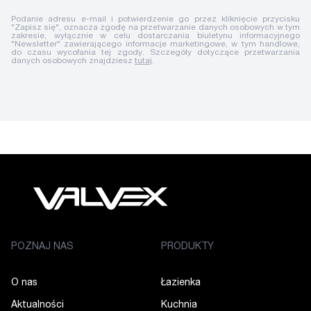
Podanie adresu e-mail i potwierdzenie go przez kliknięcie przycisku
"Zapisz się", oznacza zgodę na przetwarzanie danych osobowych w tym
zakresie, wyłącznie w celu dostarczania biuletynu informacyjnego
"Newsletter" zawierającego informacje marketingowe, w tym handlowe,
do czasu wycofania tej zgody. Szczegóły dotyczące przetwarzania
danych osobowych znajdziesz
tutaj
.
POZNAJ NAS
PRODUKTY
O nas
Łazienka
Aktualności
Kuchnia