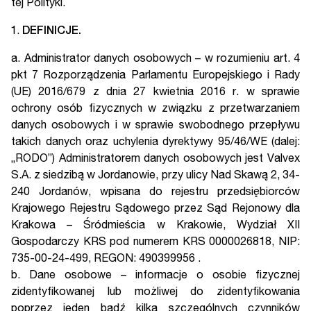
tej Polityki.
DEFINICJE.
a. Administrator danych osobowych – w rozumieniu art. 4
pkt 7 Rozporządzenia Parlamentu Europejskiego i Rady
(UE) 2016/679 z dnia 27 kwietnia 2016 r. w sprawie
ochrony osób fizycznych w związku z przetwarzaniem
danych osobowych i w sprawie swobodnego przepływu
takich danych oraz uchylenia dyrektywy 95/46/WE (dalej:
„RODO”) Administratorem danych osobowych jest Valvex
S.A. z siedzibą w Jordanowie, przy ulicy Nad Skawą 2, 34-
240 Jordanów, wpisana do rejestru przedsiębiorców
Krajowego Rejestru Sądowego przez Sąd Rejonowy dla
Krakowa – Śródmieścia w Krakowie, Wydział XII
Gospodarczy KRS pod numerem KRS 0000026818, NIP:
735-00-24-499, REGON: 490399956 .
b. Dane osobowe – informacje o osobie fizycznej
zidentyfikowanej lub możliwej do zidentyfikowania
poprzez jeden bądź kilka szczególnych czynników