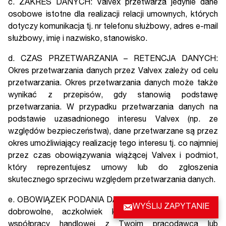
c. ZAKRES DANYCH: Valvex przetwarza jedynie dane
osobowe istotne dla realizacji relacji umownych, których
dotyczy komunikacja tj. nr telefonu służbowy, adres e-mail
służbowy, imię i nazwisko, stanowisko.
d. CZAS PRZETWARZANIA – RETENCJA DANYCH:
Okres przetwarzania danych przez Valvex zależy od celu
przetwarzania. Okres przetwarzania danych może także
wynikać z przepisów, gdy stanowią podstawę
przetwarzania. W przypadku przetwarzania danych na
podstawie uzasadnionego interesu Valvex (np. ze
względów bezpieczeństwa), dane przetwarzane są przez
okres umożliwiający realizację tego interesu tj. co najmniej
przez czas obowiązywania wiążącej Valvex i podmiot,
który reprezentujesz umowy lub do zgłoszenia
skutecznego sprzeciwu względem przetwarzania danych.
e. OBOWIĄZEK PODANIA DANYCH: Podanie danych jest
WYŚLIJ ZAPYTANIE
dobrowolne, aczkolwiek koniecznie do nawiązania
współpracy handlowej z Twoim pracodawcą lub