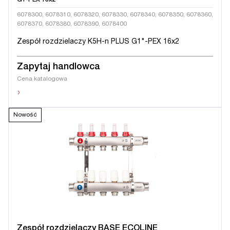
G1-PEX 16x2
6078300, 6078310, 6078320, 6078330, 6078340, 6078350, 6078360,
6078370, 6078380, 6078390, 6078400
Zespół rozdzielaczy K5H-n PLUS G1"-PEX 16x2
Zapytaj handlowca
Cena katalogowa
›
Nowość
Zespół rozdzielaczy BASE ECOLINE