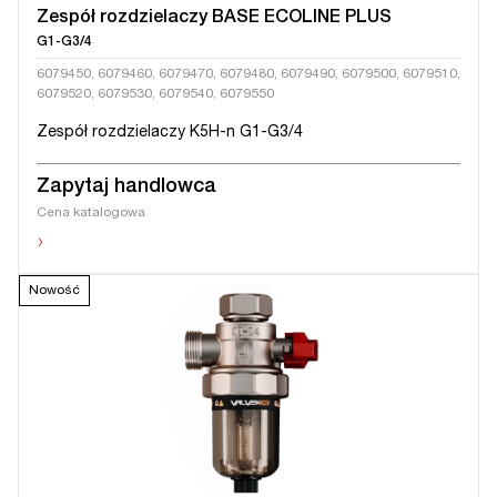
Zespół rozdzielaczy BASE ECOLINE PLUS
G1-G3/4
6079450, 6079460, 6079470, 6079480, 6079490, 6079500, 6079510,
6079520, 6079530, 6079540, 6079550
Zespół rozdzielaczy K5H-n G1-G3/4
Zapytaj handlowca
Cena katalogowa
›
Nowość