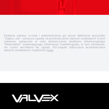
Podanie adresu e-mail i potwierdzenie go przez kliknięcie przycisku
"Zapisz się", oznacza zgodę na przetwarzanie danych osobowych w tym
zakresie, wyłącznie w celu dostarczania biuletynu informacyjnego
"Newsletter" zawierającego informacje marketingowe, w tym handlowe,
do czasu wycofania tej zgody. Szczegóły dotyczące przetwarzania
danych osobowych znajdziesz
tutaj
.