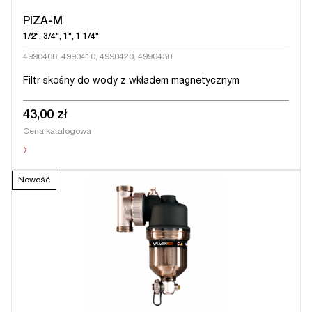
PIZA-M
1/2", 3/4", 1", 1 1/4"
4990400, 4990410, 4990420, 4990430
Filtr skośny do wody z wkładem magnetycznym
43,00 zł
Cena katalogowa
›
Nowość