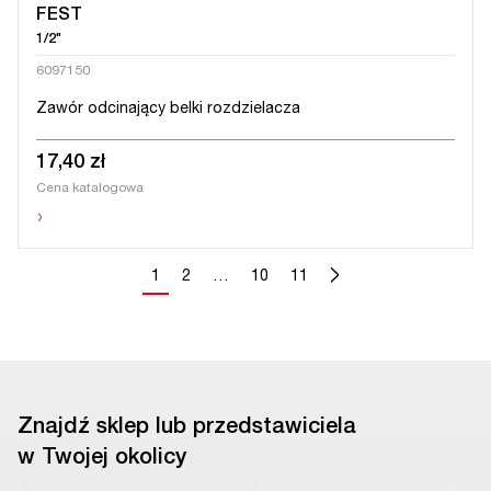
FEST
1/2"
6097150
Zawór odcinający belki rozdzielacza
17,40 zł
Cena katalogowa
›
>
1
2
…
10
11
Znajdź sklep lub przedstawiciela
w Twojej okolicy