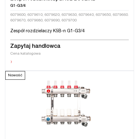
G1-G3/4
6079600, 6079610, 6079620, 6079630, 6079640, 6079650, 6079660.
6079670, 6079680, 6079690, 6079700
Zespół rozdzielaczy K5B-n G1-G3/4
Zapytaj handlowca
Cena katalogowa
›
Nowość