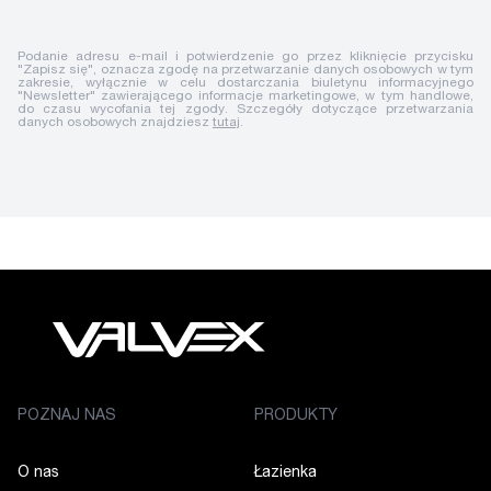
Podanie adresu e-mail i potwierdzenie go przez kliknięcie przycisku
"Zapisz się", oznacza zgodę na przetwarzanie danych osobowych w tym
zakresie, wyłącznie w celu dostarczania biuletynu informacyjnego
"Newsletter" zawierającego informacje marketingowe, w tym handlowe,
do czasu wycofania tej zgody. Szczegóły dotyczące przetwarzania
danych osobowych znajdziesz
tutaj
.
POZNAJ NAS
PRODUKTY
O nas
Łazienka