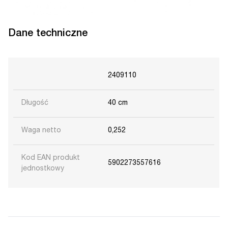
Dane techniczne
2409110
Długość
40 cm
Waga netto
0,252
Kod EAN produkt
5902273557616
jednostkowy