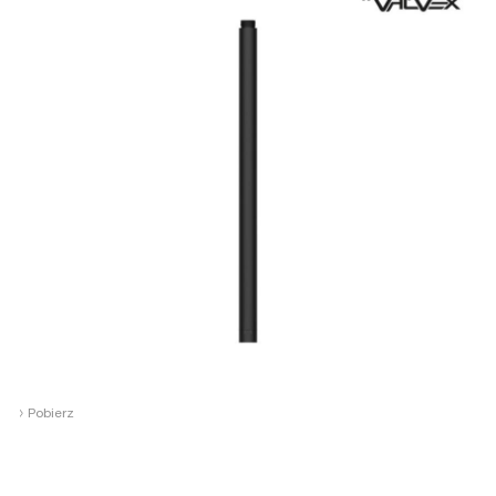
›
Pobierz