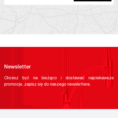
Newsletter
Chcesz być na bieżąco i dostawać najciekawsze
promocje, zapisz się do naszego newslettera.