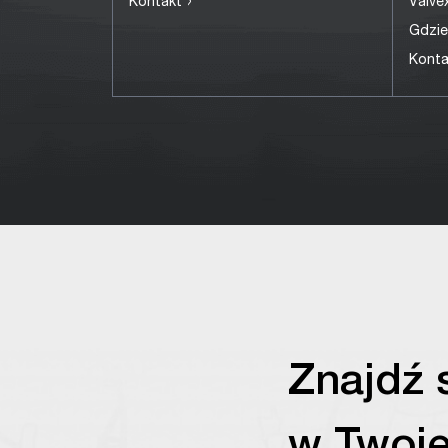
›
Kontakt
Valv
Gdzie
Kont
Znajdź 