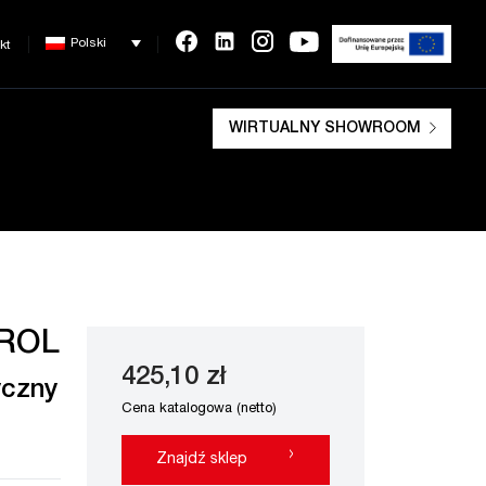
Polski
kt
WIRTUALNY SHOWROOM
ROL
425,10 zł
yczny
Cena katalogowa (netto)
›
Znajdź sklep