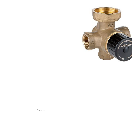
›
Pobierz