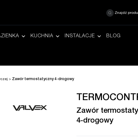
Znajdź produ
AZIENKA
KUCHNIA
INSTALACJE
BLOG
wczej
>
Zawór termostatyczny 4-drogowy
TERMOCONT
Zawór termostat
4-drogowy