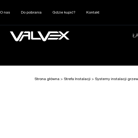
O nas
Do pobrania
Gdzie kupić?
Kontakt
Ł
Strona główna
>
Strefa Instalacji
>
Systemy instalacji grze