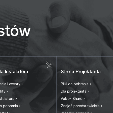
istów
fa Instalatora
Strefa Projektanta
›
›
enia i eventy
Pliki do pobrania
›
›
ukty
Dla projektanta
›
›
nstalatora
Valvex Share
›
›
 do pobrania
Znajdź przedstawiciela