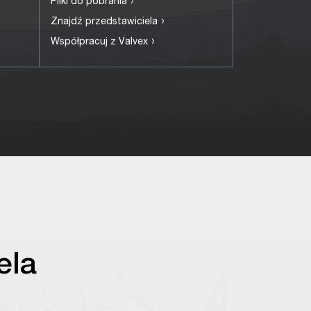
›
Pliki do pobrania
›
Znajdź przedstawiciela
›
Współpracuj z Valvex
ela