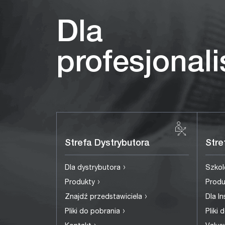
Dla
profesjonal
Strefa Dystrybutora
Stre
›
Dla dystrybutora
Szkol
›
Produkty
Prod
›
Znajdź przedstawiciela
Dla I
›
Pliki do pobrania
Pliki