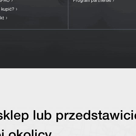
›
›
exPRO
Program partnerski
›
 kupić?
›
akt
sklep lub przedstawici