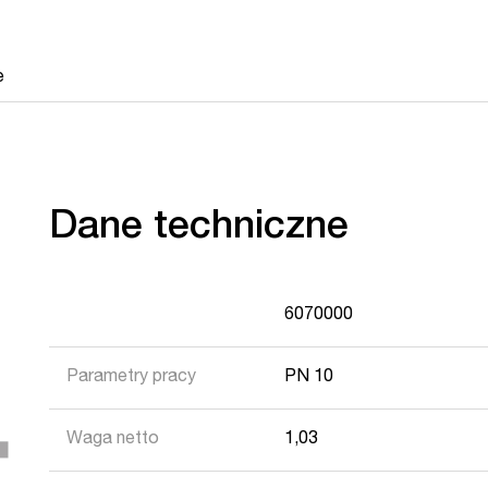
e
Dane techniczne
6070000
Parametry pracy
PN 10
Waga netto
1,03