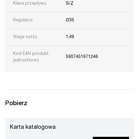
Klasa przepływu
S/Z
Regulator
Ø35
Waga netto
1,49
Kod EAN produkt
5907451971246
jednostkowy
Pobierz
Karta katalogowa