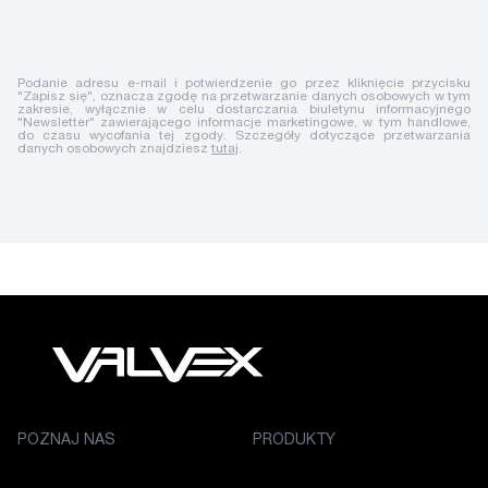
Podanie adresu e-mail i potwierdzenie go przez kliknięcie przycisku
"Zapisz się", oznacza zgodę na przetwarzanie danych osobowych w tym
zakresie, wyłącznie w celu dostarczania biuletynu informacyjnego
"Newsletter" zawierającego informacje marketingowe, w tym handlowe,
do czasu wycofania tej zgody. Szczegóły dotyczące przetwarzania
danych osobowych znajdziesz
tutaj
.
POZNAJ NAS
PRODUKTY