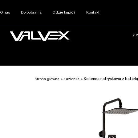
O nas
Do pobrania
Gdzie kupić?
Kontakt
Ł
Strona główna
>
Łazienka
>
Kolumna natryskowa z bateri