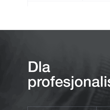
Ukryj produkty
Dla
profesjonal