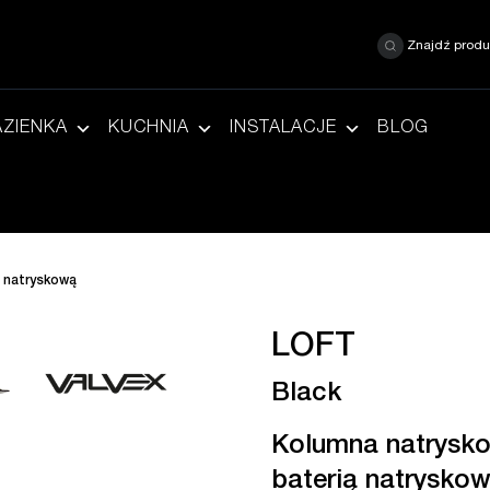
Znajdź produ
AZIENKA
KUCHNIA
INSTALACJE
BLOG
ą natryskową
LOFT
Black
Kolumna natrysk
baterią natrysko