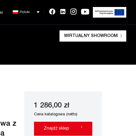
Polski
kt
WIRTUALNY SHOWROOM
1 286,00 zł
Cena katalogowa (netto)
owa z
›
Znajdź sklep
wą