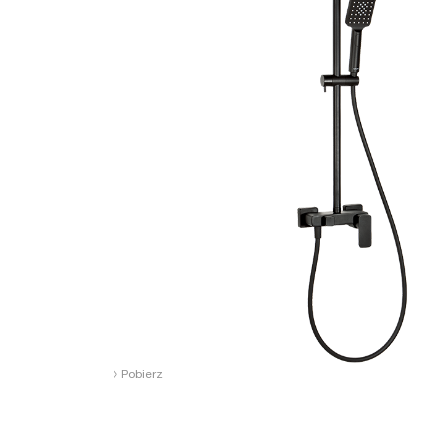
›
Pobierz