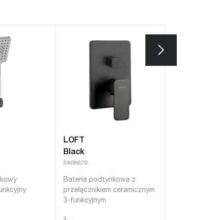
LOFT
LOFT
Black
Gold
2408670
2455820
skowy
Bateria podtynkowa z
Bateria natry
unkcyjny
przełącznikiem ceramicznym
›
3-funkcyjnym
›