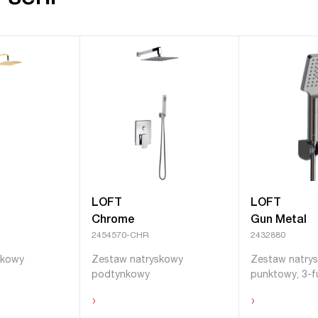
LOFT
LOFT
Chrome
Gun Metal
2454570-CHR
2432880
skowy
Zestaw natryskowy
Zestaw natry
podtynkowy
punktowy, 3-f
›
›