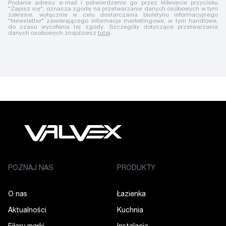
Podanie adresu e-mail i potwierdzenie go przez kliknięcie przycisku
"Zapisz się", oznacza zgodę na przetwarzanie danych osobowych w tym
zakresie, wyłącznie w celu dostarczania biuletynu informacyjnego
"Newsletter" zawierającego informacje marketingowe, w tym handlowe,
do czasu wycofania tej zgody. Szczegóły dotyczące przetwarzania
danych osobowych znajdziesz
tutaj
.
POZNAJ NAS
PRODUKTY
O nas
Łazienka
Aktualności
Kuchnia