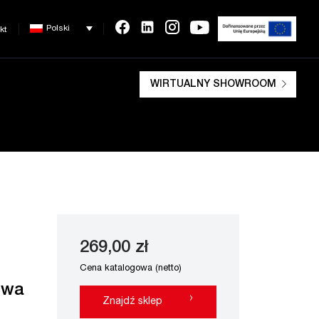
Polski
kt
WIRTUALNY SHOWROOM
269,00 zł
Cena katalogowa (netto)
owa
›
Znajdź sklep