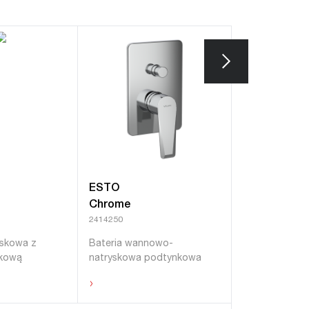
ESTO
ESTO
Chrome
Black
2414250
2414340
yskowa z
Bateria wannowo-
Bateria natry
skową
natryskowa podtynkowa
podtynkowa
›
›