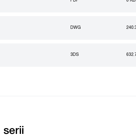
PDF
0 KB
DWG
240.
3DS
632.
serii