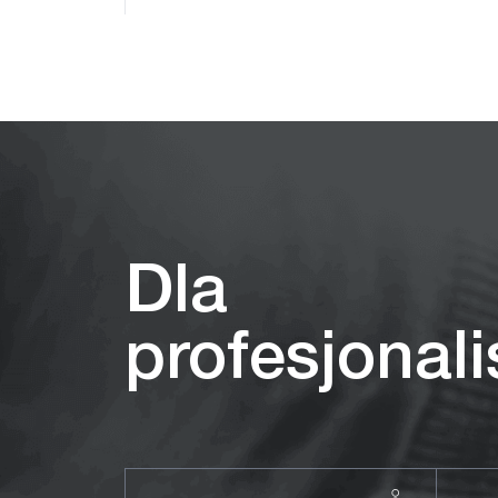
Ukryj produkty
Dla
profesjonal