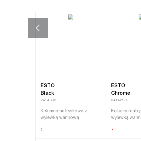
ESTO
ESTO
Black
Chrome
2414390
2414290
Kolumna natryskowa z
Kolumna natr
wylewką wannową
wylewką wan
›
›