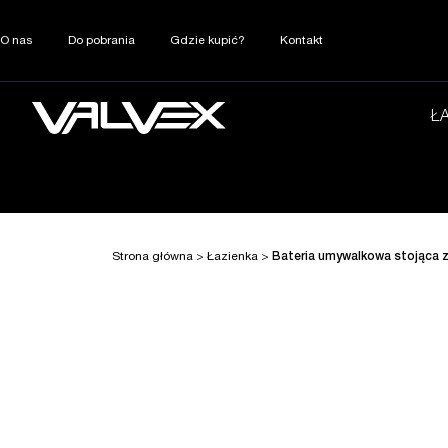
O nas
Do pobrania
Gdzie kupić?
Kontakt
Ł
Strona główna
>
Łazienka
>
Bateria umywalkowa stojąca