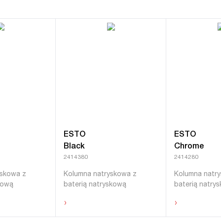
ESTO
ESTO
Black
Chrome
2414380
2414280
yskowa z
Kolumna natryskowa z
Kolumna natr
nową
baterią natryskową
baterią natry
›
›