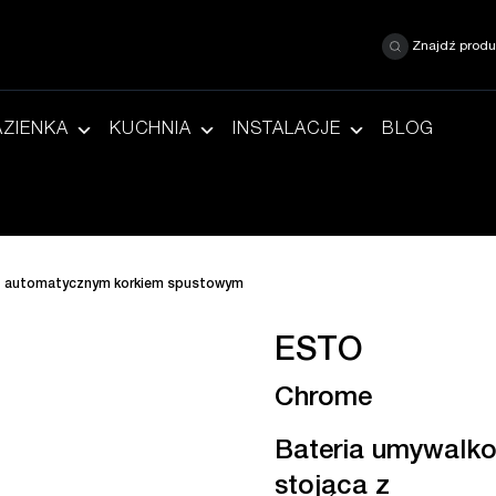
Znajdź produ
AZIENKA
KUCHNIA
INSTALACJE
BLOG
 z automatycznym korkiem spustowym
ESTO
Chrome
Bateria umywalk
stojąca z