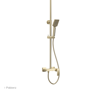
›
Pobierz