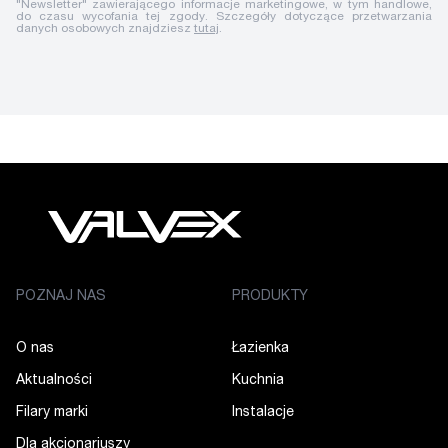
"Newsletter" zawierającego informacje marketingowe, w tym handlowe,
do czasu wycofania tej zgody. Szczegóły dotyczące przetwarzania
danych osobowych znajdziesz
tutaj
.
POZNAJ NAS
PRODUKTY
O nas
Łazienka
Aktualności
Kuchnia
Filary marki
Instalacje
Dla akcjonariuszy