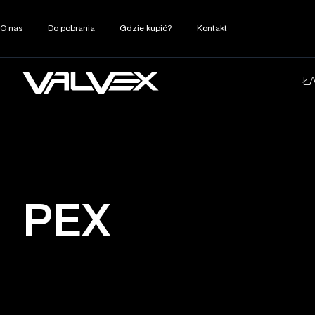
O nas
Do pobrania
Gdzie kupić?
Kontakt
Ł
PEX