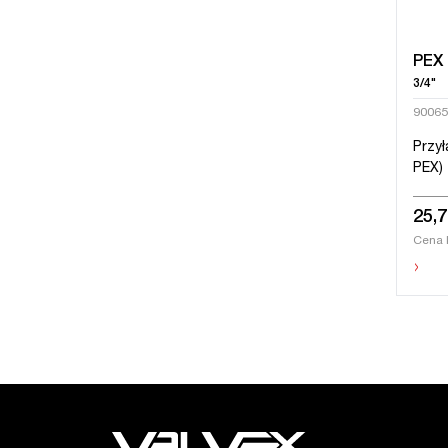
PEX
3/4"
90065
Przył
PEX)
25,7
Cena 
›