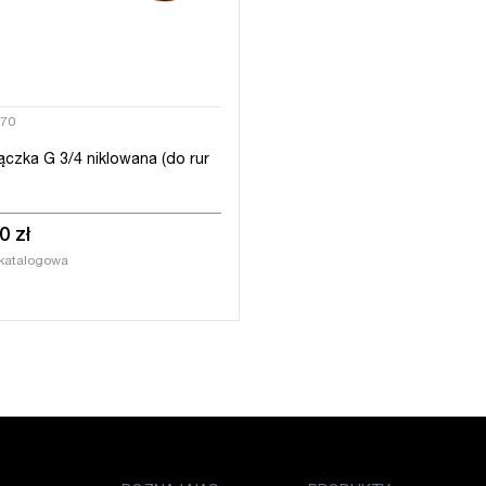
70
ączka G 3/4 niklowana (do rur
0 zł
katalogowa