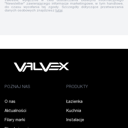
zakresie, wyłącznie w celu dostarczania biuletynu informacyjnego
"Newsletter" zawierającego informacje marketingowe, w tym handlowe,
do czasu wycofania tej zgody. Szczegóły dotyczące przetwarzania
danych osobowych znajdziesz
tutaj
.
POZNAJ NAS
PRODUKTY
O nas
Łazienka
Aktualności
Kuchnia
Filary marki
Instalacje