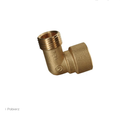
›
Pobierz