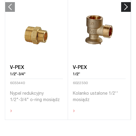
V-PEX
V-PEX
1/2"-3/4"
1/2''
6033440
6022330
Nypel redukcyjny
Kolanko ustalone 1/2''
1/2"-3/4" o-ring mosiądz
mosiądz
›
›