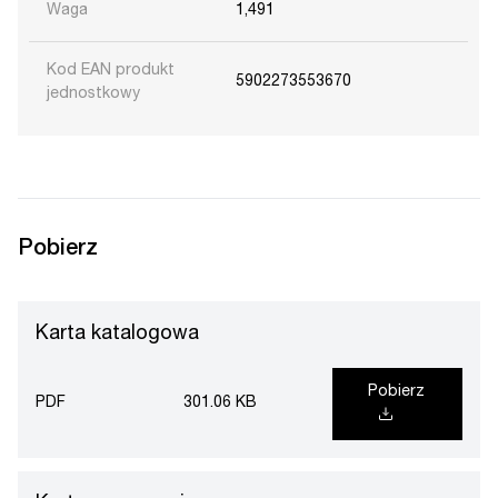
Waga
1,491
Kod EAN produkt
5902273553670
jednostkowy
Pobierz
Karta katalogowa
Pobierz
PDF
301.06 KB