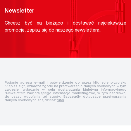
Newsletter
Chcesz być na bieżąco i dostawać najciekawsze
promocje, zapisz się do naszego newslettera.
Podanie adresu e-mail i potwierdzenie go przez kliknięcie przycisku
"Zapisz się", oznacza zgodę na przetwarzanie danych osobowych w tym
zakresie, wyłącznie w celu dostarczania biuletynu informacyjnego
"Newsletter" zawierającego informacje marketingowe, w tym handlowe,
do czasu wycofania tej zgody. Szczegóły dotyczące przetwarzania
danych osobowych znajdziesz
tutaj
.