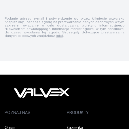
Podanie adresu e-mail i potwierdzenie go przez kliknięcie przycisku
"Zapisz się", oznacza zgodę na przetwarzanie danych osobowych w tym
zakresie, wyłącznie w celu dostarczania biuletynu informacyjnego
"Newsletter" zawierającego informacje marketingowe, w tym handlowe,
do czasu wycofania tej zgody. Szczegóły dotyczące przetwarzania
danych osobowych znajdziesz
tutaj
.
POZNAJ NAS
PRODUKTY
O nas
Łazienka