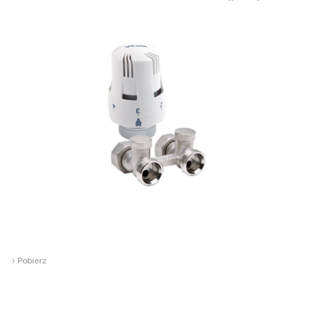
›
Pobierz