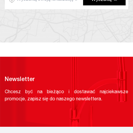
Wyszukaj
Newsletter
Chcesz być na bieżąco i dostawać najciekawsze
promocje, zapisz się do naszego newslettera.