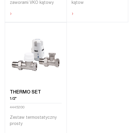
zaworami VKO kątowy
kątow
›
›
THERMO SET
1/2"
4445200
Zestaw termostatyczny
prosty