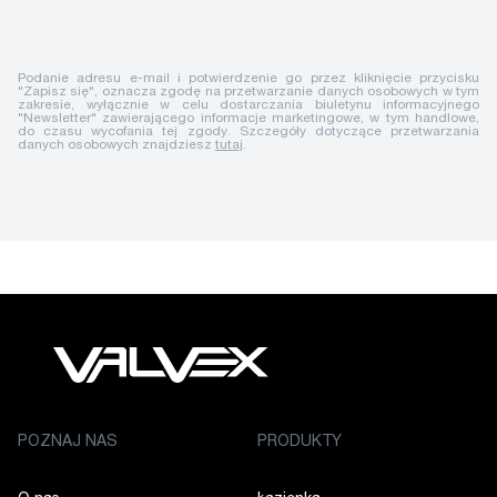
Podanie adresu e-mail i potwierdzenie go przez kliknięcie przycisku
"Zapisz się", oznacza zgodę na przetwarzanie danych osobowych w tym
zakresie, wyłącznie w celu dostarczania biuletynu informacyjnego
"Newsletter" zawierającego informacje marketingowe, w tym handlowe,
do czasu wycofania tej zgody. Szczegóły dotyczące przetwarzania
danych osobowych znajdziesz
tutaj
.
POZNAJ NAS
PRODUKTY