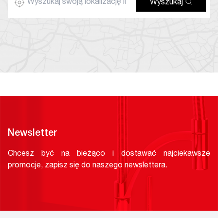
Wyszukaj
Newsletter
Chcesz być na bieżąco i dostawać najciekawsze
promocje, zapisz się do naszego newslettera.