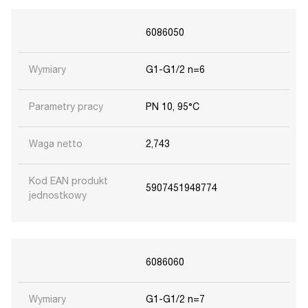
6086050
Wymiary
G1-G1/2 n=6
Parametry pracy
PN 10, 95°C
Waga netto
2,743
Kod EAN produkt
5907451948774
jednostkowy
6086060
Wymiary
G1-G1/2 n=7