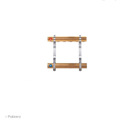
›
Pobierz