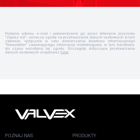
Podanie adresu e-mail i potwierdzenie go przez kliknięcie przycisku
"Zapisz się", oznacza zgodę na przetwarzanie danych osobowych w tym
zakresie, wyłącznie w celu dostarczania biuletynu informacyjnego
"Newsletter" zawierającego informacje marketingowe, w tym handlowe,
do czasu wycofania tej zgody. Szczegóły dotyczące przetwarzania
danych osobowych znajdziesz
tutaj
.
POZNAJ NAS
PRODUKTY