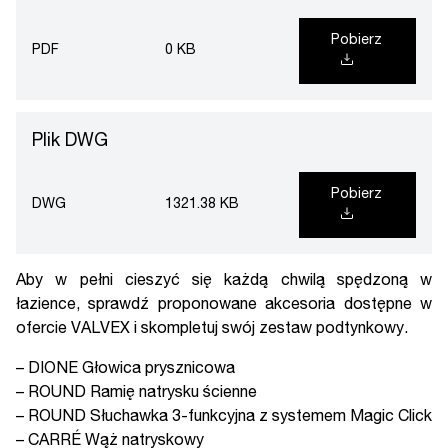
Pobierz
PDF
0 KB
Plik DWG
Pobierz
DWG
1321.38 KB
Aby w pełni cieszyć się każdą chwilą spędzoną w
łazience, sprawdź proponowane
akcesoria
dostępne w
ofercie VALVEX i skompletuj swój zestaw podtynkowy.
–
DIONE Głowica prysznicowa
–
ROUND Ramię natrysku ścienne
–
ROUND Słuchawka 3-funkcyjna z systemem Magic Click
–
CARRÉ Wąż natryskowy