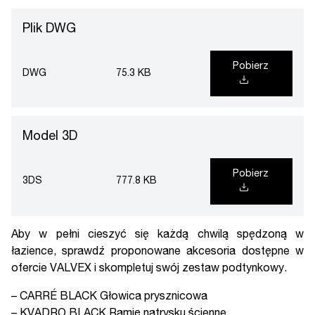
Plik DWG
Pobierz
DWG
75.3 KB
Model 3D
Pobierz
3DS
777.8 KB
Aby w pełni cieszyć się każdą chwilą spędzoną w
łazience, sprawdź proponowane
akcesoria
dostępne w
ofercie VALVEX i skompletuj swój zestaw podtynkowy.
–
CARRÉ BLACK Głowica prysznicowa
–
KVADRO BLACK Ramię natrysku ścienne