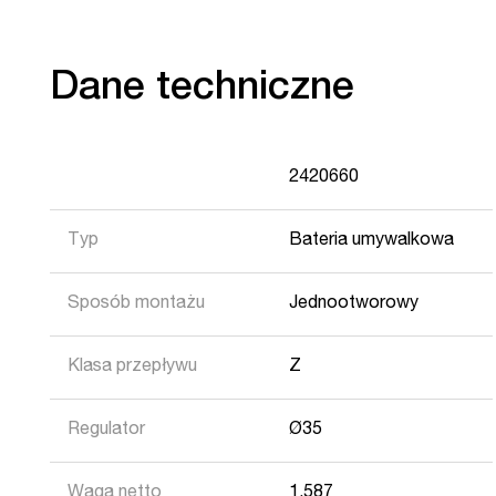
Dane techniczne
2420660
Typ
Bateria umywalkowa
Sposób montażu
Jednootworowy
Klasa przepływu
Z
Regulator
Ø35
Waga netto
1,587