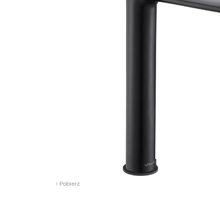
›
Pobierz