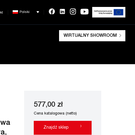
Polski
kt
WIRTUALNY SHOWROOM
577,00 zł
Cena katalogowa (netto)
owa
›
Znajdź sklep
a,