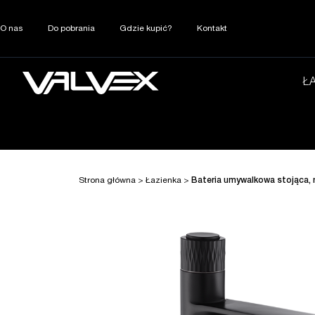
O nas
Do pobrania
Gdzie kupić?
Kontakt
Ł
Strona główna
>
Łazienka
>
Bateria umywalkowa stojąca,