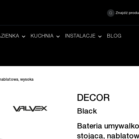
Znajdź produ
AZIENKA
KUCHNIA
INSTALACJE
BLOG
 nablatowa, wysoka
DECOR
Black
Bateria umywalk
stojąca, nablatow