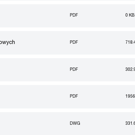
PDF
0 KB
kowych
PDF
718.
PDF
302.
PDF
1956
DWG
331.