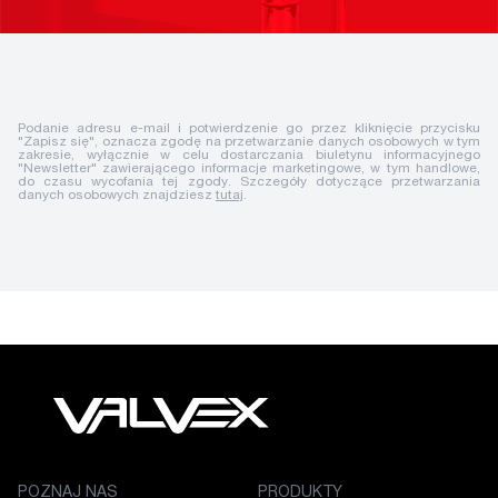
Podanie adresu e-mail i potwierdzenie go przez kliknięcie przycisku
"Zapisz się", oznacza zgodę na przetwarzanie danych osobowych w tym
zakresie, wyłącznie w celu dostarczania biuletynu informacyjnego
"Newsletter" zawierającego informacje marketingowe, w tym handlowe,
do czasu wycofania tej zgody. Szczegóły dotyczące przetwarzania
danych osobowych znajdziesz
tutaj
.
POZNAJ NAS
PRODUKTY