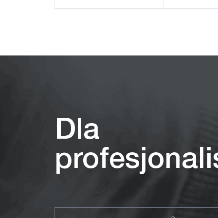
Ukryj produkty
Dla
profesjonal