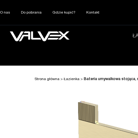
O nas
Do pobrania
Gdzie kupić?
Kontakt
Ł
Strona główna
>
Łazienka
>
Bateria umywalkowa stojąca,