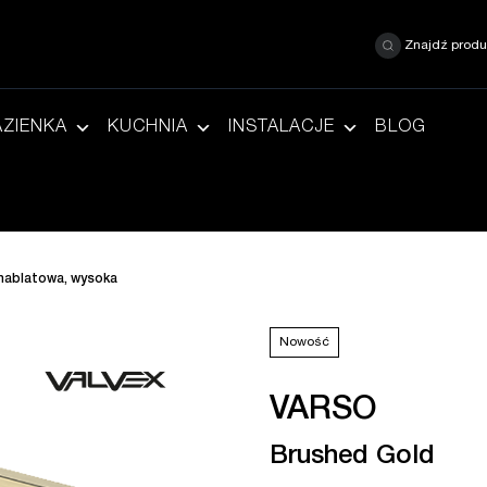
Znajdź produ
AZIENKA
KUCHNIA
INSTALACJE
BLOG
 nablatowa, wysoka
Nowość
VARSO
Brushed Gold