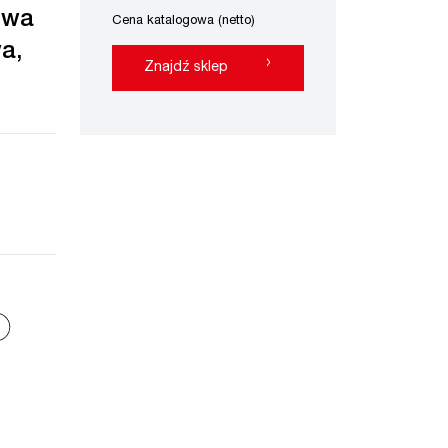
owa
Cena katalogowa (netto)
a,
›
Znajdź sklep