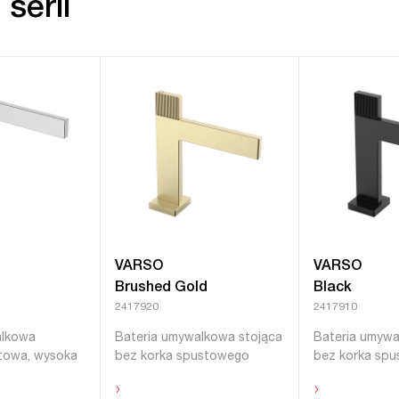
serii
VARSO
VARSO
Brushed Gold
Black
2417920
2417910
alkowa
Bateria umywalkowa stojąca
Bateria umywa
atowa, wysoka
bez korka spustowego
bez korka sp
›
›