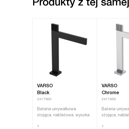
Produkty z tej samej 
VARSO
VARSO
Black
Chrome
2417960
2417950
Bateria umywalkowa
Bateria umyw
stojąca, nablatowa, wysoka
stojąca, nabl
›
›