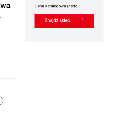
owa
Cena katalogowa (netto)
a
›
Znajdź sklep