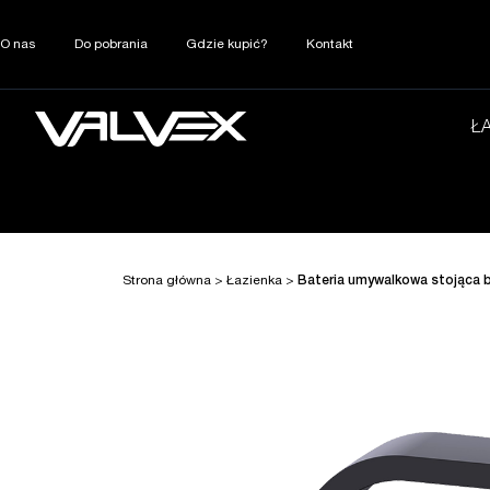
O nas
Do pobrania
Gdzie kupić?
Kontakt
Ł
Strona główna
>
Łazienka
>
Bateria umywalkowa stojąca 