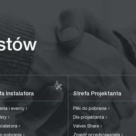
istów
fa Instalatora
Strefa Projektanta
›
›
enia i eventy
Pliki do pobrania
›
›
ukty
Dla projektanta
›
›
nstalatora
Valvex Share
›
›
 do pobrania
Znajdź przedstawiciela