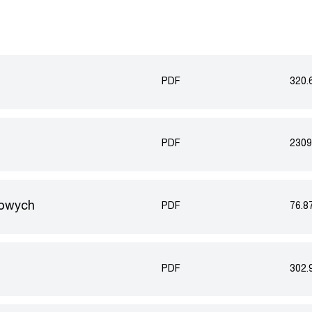
PDF
320.
PDF
2309
kowych
PDF
76.8
PDF
302.