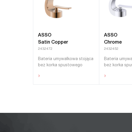
ASSO
ASSO
Satin Copper
Chrome
2432472
2432452
Bateria umywalkowa stojąca
Bateria umywa
bez korka spustowego
bez korka sp
›
›
Ukryj produkty