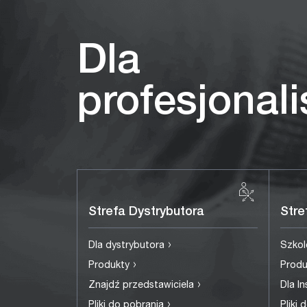
Dla
profesjonal
Strefa Dystrybutora
Stre
›
Dla dystrybutora
Szkol
›
Produkty
Prod
›
Znajdź przedstawiciela
Dla I
›
Pliki do pobrania
Pliki