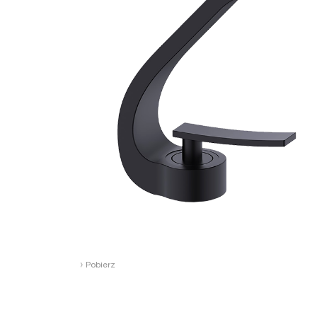
›
Pobierz