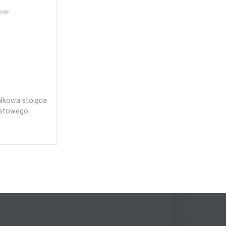
lkowa stojąca
ustowego