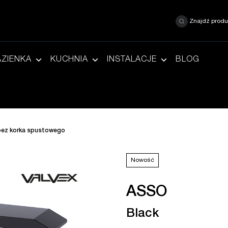
Znajdź produ
AZIENKA
KUCHNIA
INSTALACJE
BLOG
bez korka spustowego
Nowość
ASSO
Black