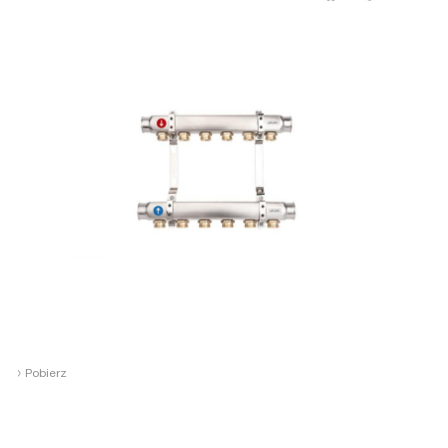
›
Pobierz