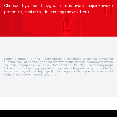
Chcesz być na bieżąco i dostawać najciekawsze
promocje, zapisz się do naszego newslettera.
Podanie adresu e-mail i potwierdzenie go przez kliknięcie przycisku
"Zapisz się", oznacza zgodę na przetwarzanie danych osobowych w tym
zakresie, wyłącznie w celu dostarczania biuletynu informacyjnego
"Newsletter" zawierającego informacje marketingowe, w tym handlowe,
do czasu wycofania tej zgody. Szczegóły dotyczące przetwarzania
danych osobowych znajdziesz
tutaj
.