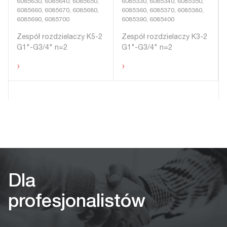
6085630, 6085640, 6085650,
6085330, 6085340, 6085350,
6085660, 6085670, 6085680,
6085360, 6085370, 6085380,
6085690, 6085700
6085390, 6085400
Zespół rozdzielaczy K5-2
Zespół rozdzielaczy K3-2
G1"-G3/4" n=2
G1"-G3/4" n=2
›
›
Dla
profesjonalistów