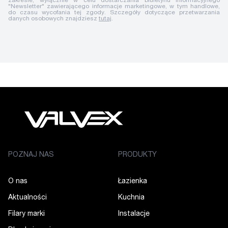
zakresie, wyłącznie w celu dostarczania biuletynu informacyjnego
"Newsletter" zawierającego informacje marketingowe, w tym handlowe,
do czasu wycofania tej zgody. Szczegóły dotyczące przetwarzania
danych osobowych znajdziesz
tutaj
.
POZNAJ NAS
PRODUKTY
O nas
Łazienka
Aktualności
Kuchnia
Filary marki
Instalacje