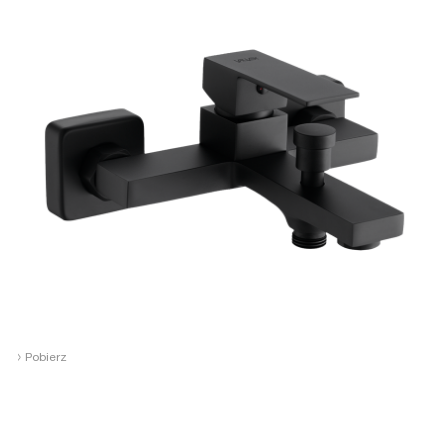
›
Pobierz