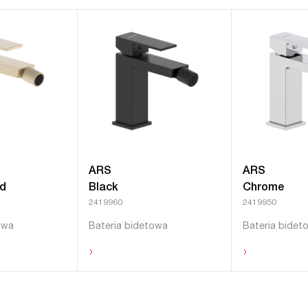
ARS
ARS
ld
Black
Chrome
2419960
2419950
owa
Bateria bidetowa
Bateria bidet
›
›