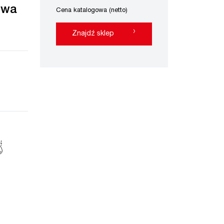
owa
Cena katalogowa (netto)
›
Znajdź sklep