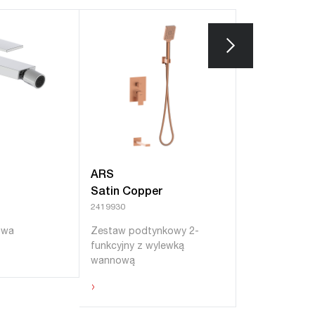
ARS
ARS
Satin Copper
Brushed Go
2419930
2419920
owa
Zestaw podtynkowy 2-
Zestaw podty
funkcyjny z wylewką
funkcyjny z w
wannową
wannową
›
›