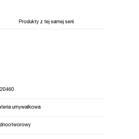
Produkty z tej samej serii
420460
teria umywalkowa
ednootworowy