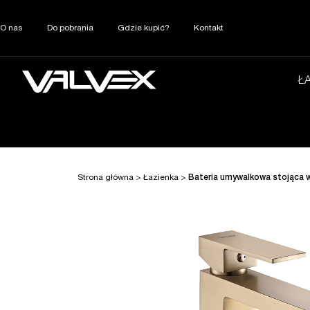
O nas
Do pobrania
Gdzie kupić?
Kontakt
Ł
Strona główna
>
Łazienka
>
Bateria umywalkowa stojąca 