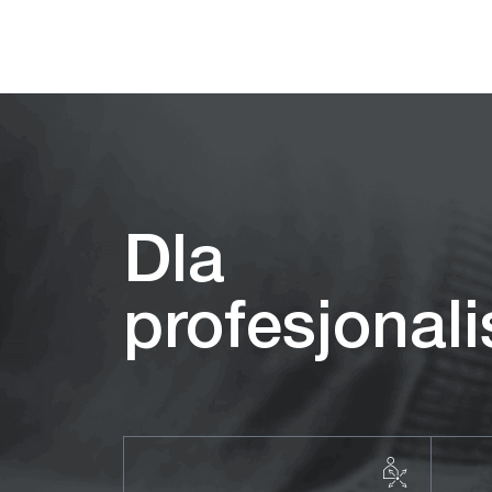
Ukryj produkty
Dla
profesjonal