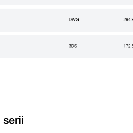
DWG
264.
3DS
172.
serii