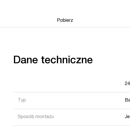
Pobierz
Dane techniczne
2
Typ
Ba
Sposób montażu
J