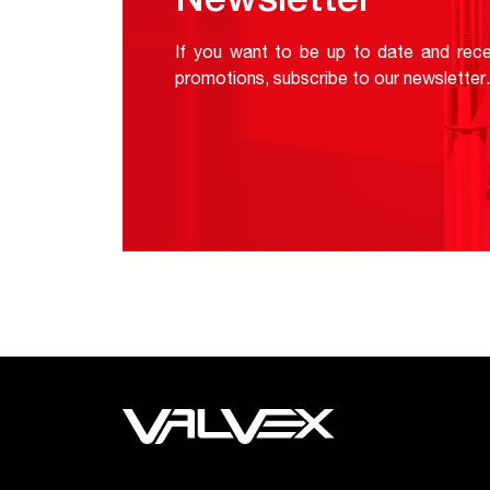
Newsletter
If you want to be up to date and rece
promotions, subscribe to our newsletter.