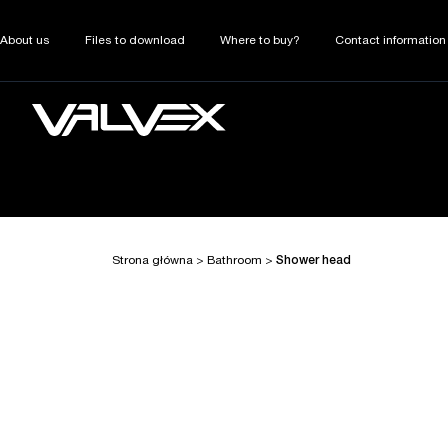
About us
Files to download
Where to buy?
Contact information
Strona główna
>
Bathroom
>
Shower head