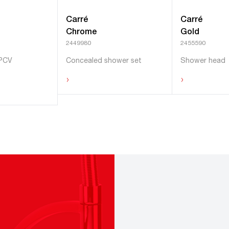
Carré
Carré
Chrome
Gold
2449980
2455590
 PCV
Concealed shower set
Shower head
›
›