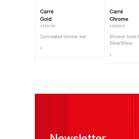
Carré
Carré
Gold
Chrome
2455790
2500070
Concealed shower set
Shower hose
SilverShine
›
›
Hide products