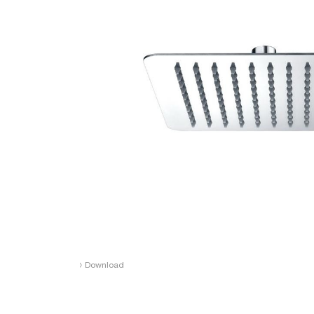
›
Download