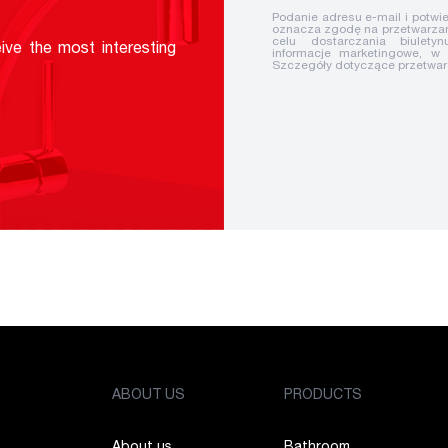
Podanie adresu e-mail i potwie
oznacza zgodę na przetwarzan
celu dostarczania biuletyn
ive the most interesting
informacje marketingowe, w
Szczegóły dotyczące przetwa
ABOUT US
PRODUCTS