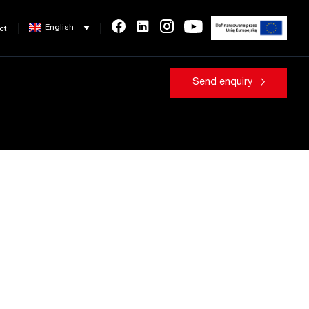
English
ct
Send enquiry