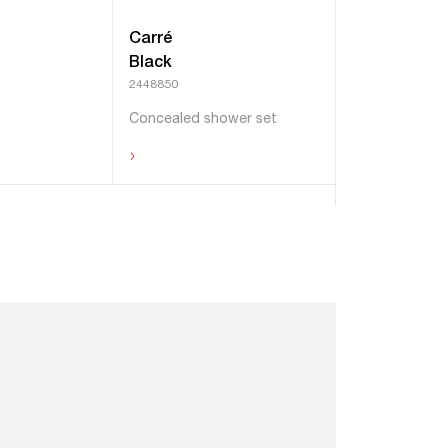
Carré
Carré
Black
Black
2448850
2445980
Concealed shower set
Shower head
›
›