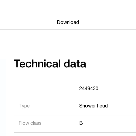
Download
Technical data
2448430
Type
Shower head
Flow class
B