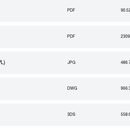
PDF
90.5
PDF
2309
PL)
JPG
486.
DWG
966.
3DS
558.