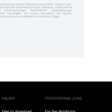
rdzenie go przez kliknięcie przycisku "Zapisz się",
ie danych osobowych w tym zakresie, wyłącznie w
u informacyjnego "Newsletter" zawierającego
 tym handlowe, do czasu wycofania tej zgody.
rzania danych osobowych znajdziesz
tutaj
.
VALVEX
PROFESSIONAL ZONE