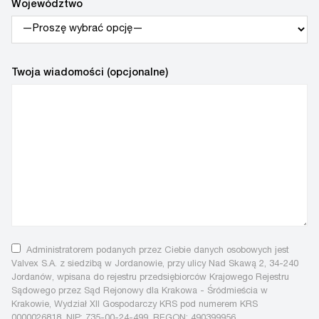
Województwo
Twoja wiadomości (opcjonalne)
Administratorem podanych przez Ciebie danych osobowych jest
Valvex S.A. z siedzibą w Jordanowie, przy ulicy Nad Skawą 2, 34-240
Jordanów, wpisana do rejestru przedsiębiorców Krajowego Rejestru
Sądowego przez Sąd Rejonowy dla Krakowa - Śródmieścia w
Krakowie, Wydział XII Gospodarczy KRS pod numerem KRS
0000026818, NIP: 735-00-24-499, REGON: 490399956.