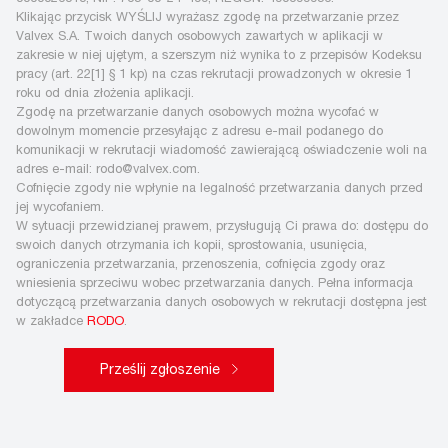
Klikając przycisk WYŚLIJ wyrażasz zgodę na przetwarzanie przez
Valvex S.A. Twoich danych osobowych zawartych w aplikacji w
zakresie w niej ujętym, a szerszym niż wynika to z przepisów Kodeksu
pracy (art. 22[1] § 1 kp) na czas rekrutacji prowadzonych w okresie 1
roku od dnia złożenia aplikacji.
Zgodę na przetwarzanie danych osobowych można wycofać w
dowolnym momencie przesyłając z adresu e-mail podanego do
komunikacji w rekrutacji wiadomość zawierającą oświadczenie woli na
adres e-mail: rodo@valvex.com.
Cofnięcie zgody nie wpłynie na legalność przetwarzania danych przed
jej wycofaniem.
W sytuacji przewidzianej prawem, przysługują Ci prawa do: dostępu do
swoich danych otrzymania ich kopii, sprostowania, usunięcia,
ograniczenia przetwarzania, przenoszenia, cofnięcia zgody oraz
wniesienia sprzeciwu wobec przetwarzania danych. Pełna informacja
dotyczącą przetwarzania danych osobowych w rekrutacji dostępna jest
w zakładce
RODO
.
Prześlij zgłoszenie