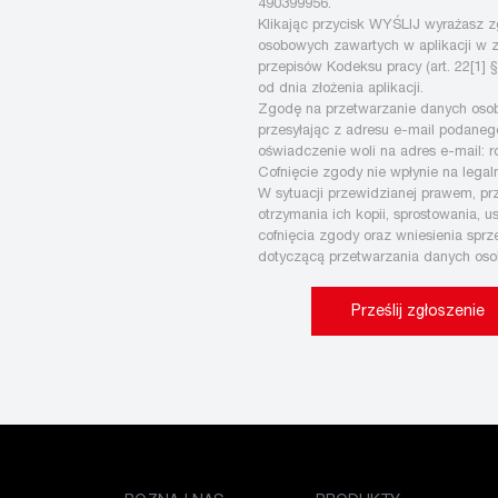
490399956.
Klikając przycisk WYŚLIJ wyrażasz 
osobowych zawartych w aplikacji w za
przepisów Kodeksu pracy (art. 22[1] 
od dnia złożenia aplikacji.
Zgodę na przetwarzanie danych os
przesyłając z adresu e-mail podaneg
oświadczenie woli na adres e-mail: 
Cofnięcie zgody nie wpłynie na lega
W sytuacji przewidzianej prawem, pr
otrzymania ich kopii, sprostowania, u
cofnięcia zgody oraz wniesienia spr
dotyczącą przetwarzania danych oso
Prześlij zgłoszenie