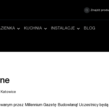
Znajdź produ
AZIENKA
KUCHNIA
INSTALACJE
BLOG
lne
 Katowice
wanym przez Millennium Gazetę Budowlaną! Uczestnicy będą mo