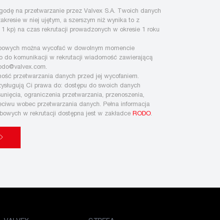
zgodę na przetwarzanie przez Valvex S.A. Twoich danych
kresie w niej ujętym, a szerszym niż wynika to z
§ 1 kp) na czas rekrutacji prowadzonych w okresie 1 roku
obowych można wycofać w dowolnym momencie
o do komunikacji w rekrutacji wiadomość zawierającą
rodo@valvex.com.
lność przetwarzania danych przed jej wycofaniem.
zysługują Ci prawa do: dostępu do swoich danych
sunięcia, ograniczenia przetwarzania, przenoszenia,
zeciwu wobec przetwarzania danych. Pełna informacja
bowych w rekrutacji dostępna jest w zakładce
RODO
.