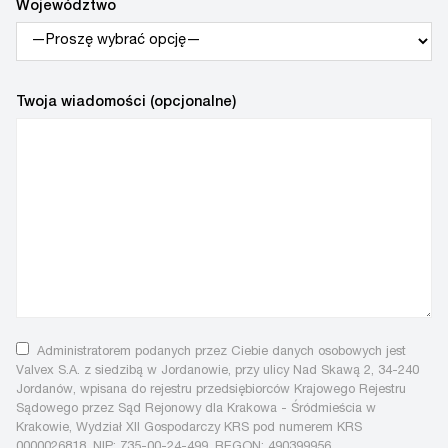
Województwo
Twoja wiadomości (opcjonalne)
Administratorem podanych przez Ciebie danych osobowych jest
Valvex S.A. z siedzibą w Jordanowie, przy ulicy Nad Skawą 2, 34-240
Jordanów, wpisana do rejestru przedsiębiorców Krajowego Rejestru
Sądowego przez Sąd Rejonowy dla Krakowa - Śródmieścia w
Krakowie, Wydział XII Gospodarczy KRS pod numerem KRS
0000026818, NIP: 735-00-24-499, REGON: 490399956.