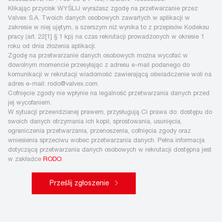
Klikając przycisk WYŚLIJ wyrażasz zgodę na przetwarzanie przez
Valvex S.A. Twoich danych osobowych zawartych w aplikacji w
zakresie w niej ujętym, a szerszym niż wynika to z przepisów Kodeksu
pracy (art. 22[1] § 1 kp) na czas rekrutacji prowadzonych w okresie 1
roku od dnia złożenia aplikacji.
Zgodę na przetwarzanie danych osobowych można wycofać w
dowolnym momencie przesyłając z adresu e-mail podanego do
komunikacji w rekrutacji wiadomość zawierającą oświadczenie woli na
adres e-mail: rodo@valvex.com.
Cofnięcie zgody nie wpłynie na legalność przetwarzania danych przed
jej wycofaniem.
W sytuacji przewidzianej prawem, przysługują Ci prawa do: dostępu do
swoich danych otrzymania ich kopii, sprostowania, usunięcia,
ograniczenia przetwarzania, przenoszenia, cofnięcia zgody oraz
wniesienia sprzeciwu wobec przetwarzania danych. Pełna informacja
dotyczącą przetwarzania danych osobowych w rekrutacji dostępna jest
w zakładce
RODO
.
Prześlij zgłoszenie