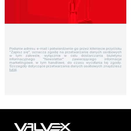
Podanie adresu e-mail i potwierdzenie go przez kliknięcie przycisku
"Zapisz się", oznacza zgodę na przetwarzanie danych osobowych
w tym zakresie, wyłącznie w celu dostarczania biuletynu
informacyjnego "Newsletter" zawierającego informacje
marketingowe, w tym handlowe, do czasu wycofania tej zgody.
Szczegóły dotyczące przetwarzania danych osobowych znajdziesz
tutaj
.