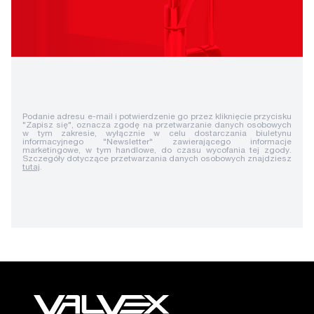
Podanie adresu e-mail i potwierdzenie go przez kliknięcie przycisku
"Zapisz się", oznacza zgodę na przetwarzanie danych osobowych
w tym zakresie, wyłącznie w celu dostarczania biuletynu
informacyjnego "Newsletter" zawierającego informacje
marketingowe, w tym handlowe, do czasu wycofania tej zgody.
Szczegóły dotyczące przetwarzania danych osobowych znajdziesz
tutaj
.