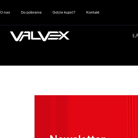
O nas
Do pobrania
Gdzie kupić?
Kontakt
Ł