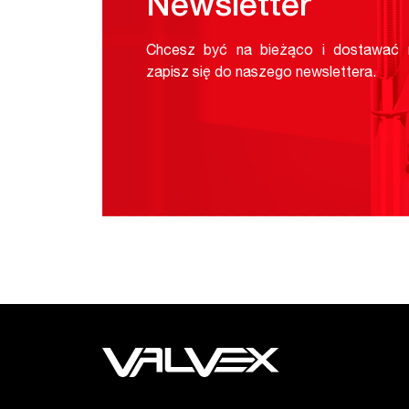
Newsletter
Chcesz być na bieżąco i dostawać n
zapisz się do naszego newslettera.