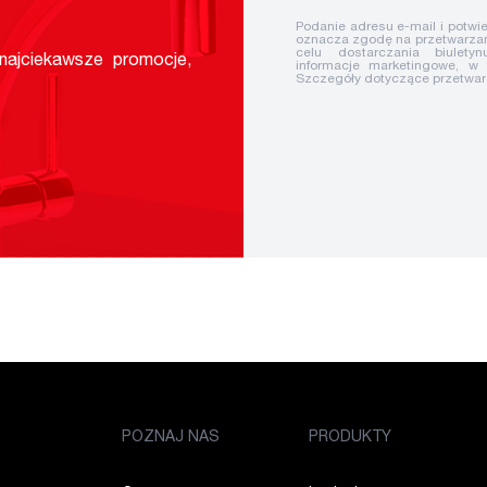
Podanie adresu e-mail i potwie
oznacza zgodę na przetwarzan
celu dostarczania biuletyn
ajciekawsze promocje,
informacje marketingowe, w
Szczegóły dotyczące przetwa
POZNAJ NAS
PRODUKTY