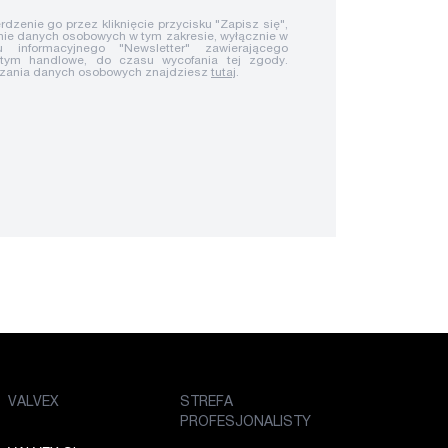
rdzenie go przez kliknięcie przycisku "Zapisz się",
ie danych osobowych w tym zakresie, wyłącznie w
u informacyjnego "Newsletter" zawierającego
 tym handlowe, do czasu wycofania tej zgody.
rzania danych osobowych znajdziesz
tutaj
.
VALVEX
STREFA
PROFESJONALISTY