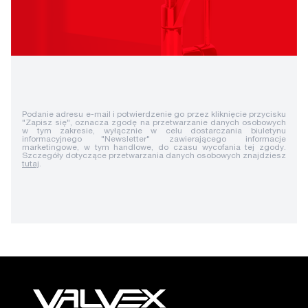
Podanie adresu e-mail i potwierdzenie go przez kliknięcie przycisku
"Zapisz się", oznacza zgodę na przetwarzanie danych osobowych
w tym zakresie, wyłącznie w celu dostarczania biuletynu
informacyjnego "Newsletter" zawierającego informacje
marketingowe, w tym handlowe, do czasu wycofania tej zgody.
Szczegóły dotyczące przetwarzania danych osobowych znajdziesz
tutaj
.