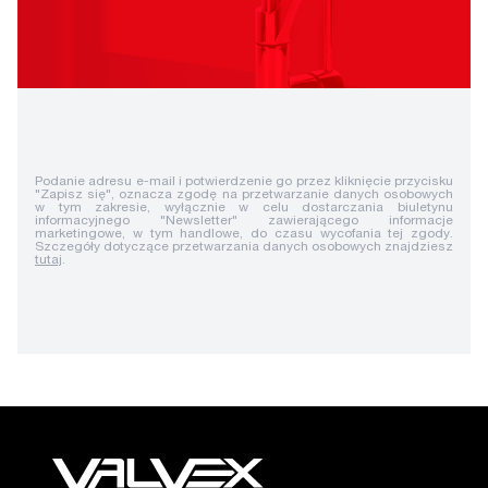
Podanie adresu e-mail i potwierdzenie go przez kliknięcie przycisku
"Zapisz się", oznacza zgodę na przetwarzanie danych osobowych
w tym zakresie, wyłącznie w celu dostarczania biuletynu
informacyjnego "Newsletter" zawierającego informacje
marketingowe, w tym handlowe, do czasu wycofania tej zgody.
Szczegóły dotyczące przetwarzania danych osobowych znajdziesz
tutaj
.