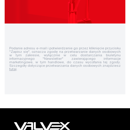
Podanie adresu e-mail i potwierdzenie go przez kliknięcie przycisku
"Zapisz się", oznacza zgodę na przetwarzanie danych osobowych
w tym zakresie, wyłącznie w celu dostarczania biuletynu
informacyjnego "Newsletter" zawierającego informacje
marketingowe, w tym handlowe, do czasu wycofania tej zgody.
Szczegóły dotyczące przetwarzania danych osobowych znajdziesz
tutaj
.