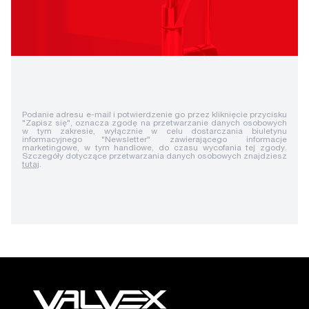
Podanie adresu e-mail i potwierdzenie go przez kliknięcie przycisku
"Zapisz się", oznacza zgodę na przetwarzanie danych osobowych
w tym zakresie, wyłącznie w celu dostarczania biuletynu
informacyjnego "Newsletter" zawierającego informacje
marketingowe, w tym handlowe, do czasu wycofania tej zgody.
Szczegóły dotyczące przetwarzania danych osobowych znajdziesz
tutaj
.