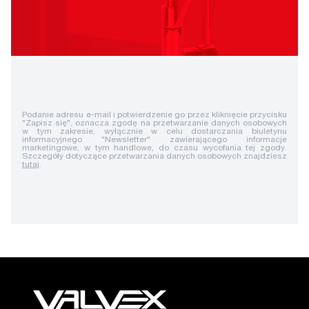
Podanie adresu e-mail i potwierdzenie go przez kliknięcie przycisku
"Zapisz się", oznacza zgodę na przetwarzanie danych osobowych
w tym zakresie, wyłącznie w celu dostarczania biuletynu
informacyjnego "Newsletter" zawierającego informacje
marketingowe, w tym handlowe, do czasu wycofania tej zgody.
Szczegóły dotyczące przetwarzania danych osobowych znajdziesz
tutaj
.