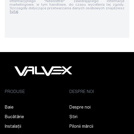
informacyjnego "Newsletter" zawierającego informacje
marketingowe, w tym handlowe, do czasu wycofania tej zgody.
Szczegóły dotyczące przetwarzania danych osobowych znajdziesz
tutaj
.
PRODUSE
DESPRE NOI
Baie
Despre noi
Bucătărie
Știri
Instalații
Pilonii mărcii