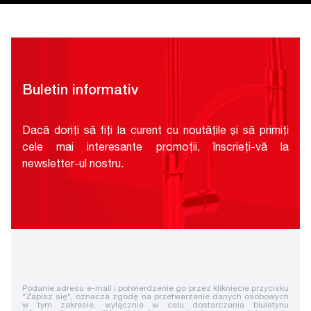
Buletin informativ
Dacă doriți să fiți la curent cu noutățile și să primiți
cele mai interesante promoții, înscrieți-vă la
newsletter-ul nostru.
Podanie adresu e-mail i potwierdzenie go przez kliknięcie przycisku
"Zapisz się", oznacza zgodę na przetwarzanie danych osobowych
w tym zakresie, wyłącznie w celu dostarczania biuletynu