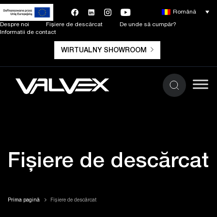
Română
Despre noi
Fișiere de descărcat
De unde să cumpăr?
Informatii de contact
WIRTUALNY SHOWROOM
Fișiere de descărcat
Prima pagină
Fișiere de descărcat